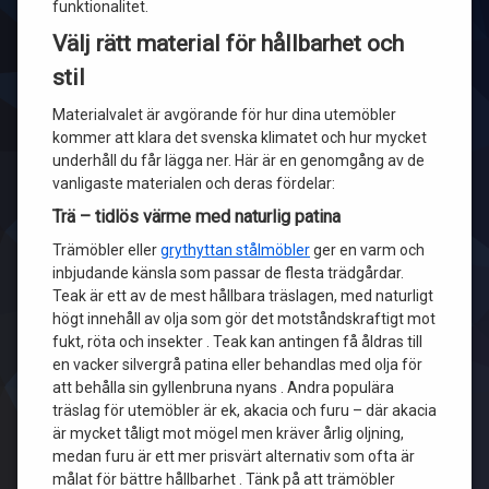
funktionalitet.
Välj rätt material för hållbarhet och
stil
Materialvalet är avgörande för hur dina utemöbler
kommer att klara det svenska klimatet och hur mycket
underhåll du får lägga ner. Här är en genomgång av de
vanligaste materialen och deras fördelar:
Trä – tidlös värme med naturlig patina
Trämöbler eller
grythyttan stålmöbler
ger en varm och
inbjudande känsla som passar de flesta trädgårdar.
Teak är ett av de mest hållbara träslagen, med naturligt
högt innehåll av olja som gör det motståndskraftigt mot
fukt, röta och insekter . Teak kan antingen få åldras till
en vacker silvergrå patina eller behandlas med olja för
att behålla sin gyllenbruna nyans . Andra populära
träslag för utemöbler är ek, akacia och furu – där akacia
är mycket tåligt mot mögel men kräver årlig oljning,
medan furu är ett mer prisvärt alternativ som ofta är
målat för bättre hållbarhet . Tänk på att trämöbler