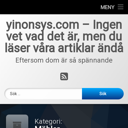
Home
MENY
Hoppa
yinonsys.com – Ingen
till
innehåll
vet vad det är, men du
läser våra artiklar ändå
Eftersom dom är så spännande
RSS
Sök efter:
Kategori: