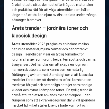
årets hetaste stilar, de mest efterfrågade materialen
och praktiska råd för att välja utemöbler som håller
länge – så att du kan njuta av din uteplats under många
säsonger framöver.
Årets trender – jordnära toner och
klassisk design
Årets utemöbler 2026 präglas av en balans mellan
naturliga material, mjuka former och genomtänkt
design . Trendbilden visar en tydlig förkärlek för
jordnära färger som grönt, beige, terracotta och varma
tränyanser . Det handlar om att skapa en lugn och
harmonisk uteplats som känns som en naturlig
förlängning av hemmet. Samtidigt ser vi att klassiska
modeller fortsätter att dominera, ofta i kombination
med nya färgval och personliga detaljer som randiga
kuddar och dynor i dämpade toner . En tydlig trend är
också att uteplatsen används mer än tidigare – den
fungerar som ett extra vardagsrum där vi vill spendera
mycket tid, vilket ställer krav på både komfort och