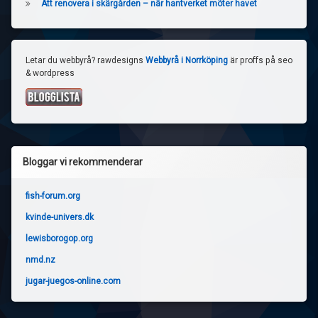
Att renovera i skärgården – när hantverket möter havet
Letar du webbyrå? rawdesigns
Webbyrå i Norrköping
är proffs på seo
& wordpress
Bloggar vi rekommenderar
fish-forum.org
kvinde-univers.dk
lewisborogop.org
nmd.nz
jugar-juegos-online.com