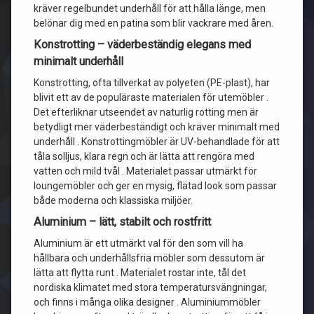
kräver regelbundet underhåll för att hålla länge, men
belönar dig med en patina som blir vackrare med åren.
Konstrotting – väderbeständig elegans med
minimalt underhåll
Konstrotting, ofta tillverkat av polyeten (PE-plast), har
blivit ett av de populäraste materialen för utemöbler .
Det efterliknar utseendet av naturlig rotting men är
betydligt mer väderbeständigt och kräver minimalt med
underhåll . Konstrottingmöbler är UV-behandlade för att
tåla solljus, klara regn och är lätta att rengöra med
vatten och mild tvål . Materialet passar utmärkt för
loungemöbler och ger en mysig, flätad look som passar
både moderna och klassiska miljöer.
Aluminium – lätt, stabilt och rostfritt
Aluminium är ett utmärkt val för den som vill ha
hållbara och underhållsfria möbler som dessutom är
lätta att flytta runt . Materialet rostar inte, tål det
nordiska klimatet med stora temperatursvängningar,
och finns i många olika designer . Aluminiummöbler