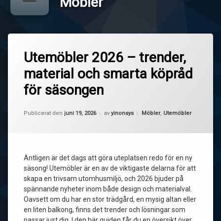
Möbler
Utemöbler 2026 – trender,
material och smarta köpråd
för säsongen
Uppdaterad den
juni 23, 2026
Kategorier:
Publicerat den
juni 19, 2026
av
yinonsys
Möbler
,
Utemöbler
Äntligen är det dags att göra uteplatsen redo för en ny
säsong! Utemöbler är en av de viktigaste delarna för att
skapa en trivsam utomhusmiljö, och 2026 bjuder på
spännande nyheter inom både design och materialval.
Oavsett om du har en stor trädgård, en mysig altan eller
en liten balkong, finns det trender och lösningar som
passar just dig. I den här guiden får du en översikt över