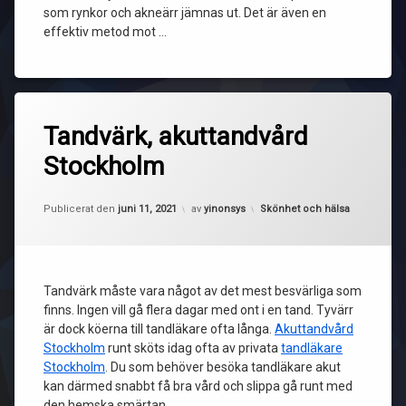
som rynkor och akneärr jämnas ut. Det är även en
effektiv metod mot …
Tandvärk, akuttandvård
Stockholm
Kategorier:
Publicerat den
juni 11, 2021
av
yinonsys
Skönhet och hälsa
Tandvärk måste vara något av det mest besvärliga som
finns. Ingen vill gå flera dagar med ont i en tand. Tyvärr
är dock köerna till tandläkare ofta långa.
Akuttandvård
Stockholm
runt sköts idag ofta av privata
tandläkare
Stockholm
. Du som behöver besöka tandläkare akut
kan därmed snabbt få bra vård och slippa gå runt med
den hemska smärtan.