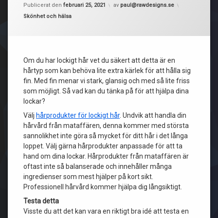
Publicerat den
februari 25, 2021
av
paul@rawdesigns.se
Kategorier:
Skönhet och hälsa
Om du har lockigt hår vet du säkert att detta är en
hårtyp som kan behöva lite extra kärlek för att hålla sig
fin. Med fin menar vi stark, glansig och med så lite friss
som möjligt. Så vad kan du tänka på för att hjälpa dina
lockar?
Välj
hårprodukter för lockigt hår
. Undvik att handla din
hårvård från mataffären, denna kommer med största
sannolikhet inte göra så mycket för ditt hår i det långa
loppet. Välj gärna hårprodukter anpassade för att ta
hand om dina lockar. Hårprodukter från mataffären är
oftast inte så balanserade och innehåller många
ingredienser som mest hjälper på kort sikt.
Professionell hårvård kommer hjälpa dig långsiktigt.
Testa detta
Visste du att det kan vara en riktigt bra idé att testa en