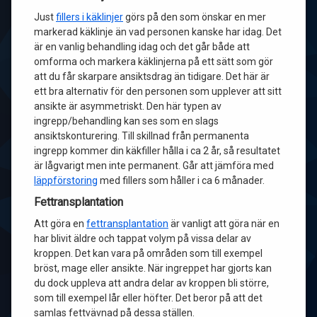
Just
fillers i käklinjer
görs på den som önskar en mer
markerad käklinje än vad personen kanske har idag. Det
är en vanlig behandling idag och det går både att
omforma och markera käklinjerna på ett sätt som gör
att du får skarpare ansiktsdrag än tidigare. Det här är
ett bra alternativ för den personen som upplever att sitt
ansikte är asymmetriskt. Den här typen av
ingrepp/behandling kan ses som en slags
ansiktskonturering. Till skillnad från permanenta
ingrepp kommer din käkfiller hålla i ca 2 år, så resultatet
är lågvarigt men inte permanent. Går att jämföra med
läppförstoring
med fillers som håller i ca 6 månader.
Fettransplantation
Att göra en
fettransplantation
är vanligt att göra när en
har blivit äldre och tappat volym på vissa delar av
kroppen. Det kan vara på områden som till exempel
bröst, mage eller ansikte. När ingreppet har gjorts kan
du dock uppleva att andra delar av kroppen bli större,
som till exempel lår eller höfter. Det beror på att det
samlas fettvävnad på dessa ställen.