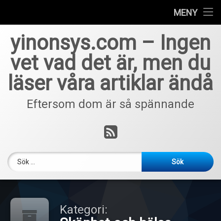
Home
MENY
Hoppa
yinonsys.com – Ingen
till
innehåll
vet vad det är, men du
läser våra artiklar ändå
Eftersom dom är så spännande
RSS
Sök efter:
Kategori: