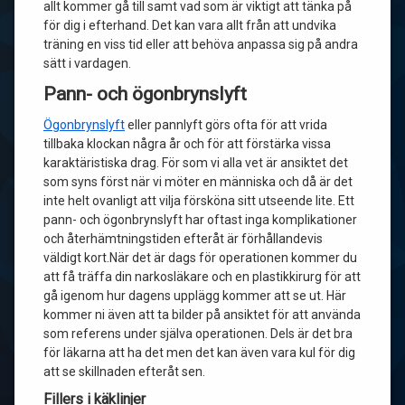
allt kommer gå till samt vad som är viktigt att tänka på
för dig i efterhand. Det kan vara allt från att undvika
träning en viss tid eller att behöva anpassa sig på andra
sätt i vardagen.
Pann- och ögonbrynslyft
Ögonbrynslyft
eller pannlyft görs ofta för att vrida
tillbaka klockan några år och för att förstärka vissa
karaktäristiska drag. För som vi alla vet är ansiktet det
som syns först när vi möter en människa och då är det
inte helt ovanligt att vilja försköna sitt utseende lite. Ett
pann- och ögonbrynslyft har oftast inga komplikationer
och återhämtningstiden efteråt är förhållandevis
väldigt kort.När det är dags för operationen kommer du
att få träffa din narkosläkare och en plastikkirurg för att
gå igenom hur dagens upplägg kommer att se ut. Här
kommer ni även att ta bilder på ansiktet för att använda
som referens under själva operationen. Dels är det bra
för läkarna att ha det men det kan även vara kul för dig
att se skillnaden efteråt sen.
Fillers i käklinjer