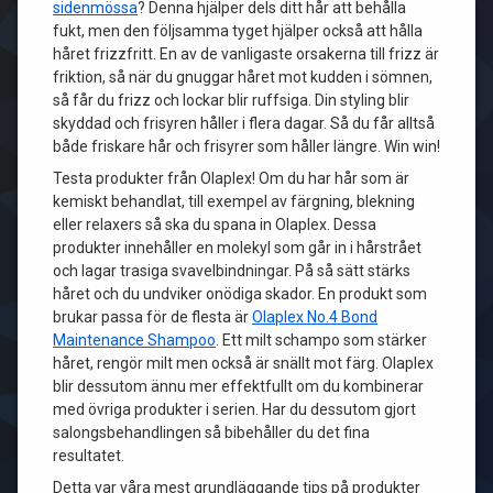
sidenmössa
? Denna hjälper dels ditt hår att behålla
fukt, men den följsamma tyget hjälper också att hålla
håret frizzfritt. En av de vanligaste orsakerna till frizz är
friktion, så när du gnuggar håret mot kudden i sömnen,
så får du frizz och lockar blir ruffsiga. Din styling blir
skyddad och frisyren håller i flera dagar. Så du får alltså
både friskare hår och frisyrer som håller längre. Win win!
Testa produkter från Olaplex! Om du har hår som är
kemiskt behandlat, till exempel av färgning, blekning
eller relaxers så ska du spana in Olaplex. Dessa
produkter innehåller en molekyl som går in i hårstrået
och lagar trasiga svavelbindningar. På så sätt stärks
håret och du undviker onödiga skador. En produkt som
brukar passa för de flesta är
Olaplex No.4 Bond
Maintenance Shampoo
. Ett milt schampo som stärker
håret, rengör milt men också är snällt mot färg. Olaplex
blir dessutom ännu mer effektfullt om du kombinerar
med övriga produkter i serien. Har du dessutom gjort
salongsbehandlingen så bibehåller du det fina
resultatet.
Detta var våra mest grundläggande tips på produkter