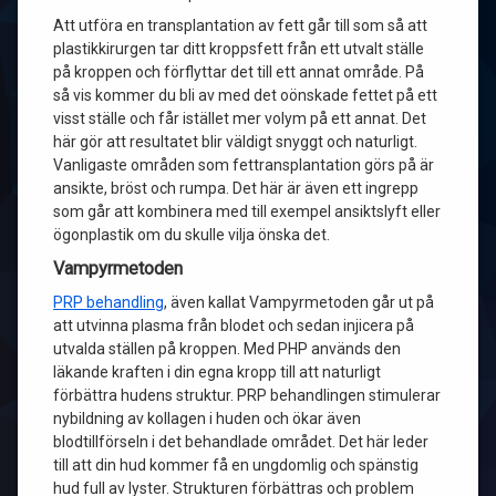
Att utföra en transplantation av fett går till som så att
plastikkirurgen tar ditt kroppsfett från ett utvalt ställe
på kroppen och förflyttar det till ett annat område. På
så vis kommer du bli av med det oönskade fettet på ett
visst ställe och får istället mer volym på ett annat. Det
här gör att resultatet blir väldigt snyggt och naturligt.
Vanligaste områden som fettransplantation görs på är
ansikte, bröst och rumpa. Det här är även ett ingrepp
som går att kombinera med till exempel ansiktslyft eller
ögonplastik om du skulle vilja önska det.
Vampyrmetoden
PRP behandling
, även kallat Vampyrmetoden går ut på
att utvinna plasma från blodet och sedan injicera på
utvalda ställen på kroppen. Med PHP används den
läkande kraften i din egna kropp till att naturligt
förbättra hudens struktur. PRP behandlingen stimulerar
nybildning av kollagen i huden och ökar även
blodtillförseln i det behandlade området. Det här leder
till att din hud kommer få en ungdomlig och spänstig
hud full av lyster. Strukturen förbättras och problem