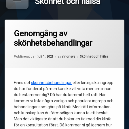
Skönhet och hälsa
Genomgång av
skönhetsbehandlingar
Uppdaterad den
juni 11, 2021
Kategorier:
Publicerat den
juli 1, 2021
av
yinonsys
Skönhet och hälsa
Finns det
skönhetsbehandlingar
eller kirurgiska ingrepp
du har funderat på men kanske vill veta mer om innan
du bestämmer dig? Då har du kommit helt rätt. Här
kommer vi lista några vanliga och populära ingrepp och
behandlingar som görs på klinik. Med rätt information
och kunskap kan du förmodligen kunna ta ett beslut.
Men det viktigaste är att du bokar en tid med din klinik
för en konsultation först. Då kommer ni gå igenom hur