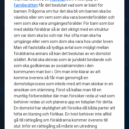
familjerätten
får det beslutat vad som är bäst för
barnen. Frågorna om hur det ska bli om barnen ska bo
växelvis eller om vem som ska vara boendeförälder och
vem som ska vara umgängesförälder. För barn som bor
med skilda föräldrar så är det viktigt med en struktur
om var dom ska bo och när. Hur ofta man ska ha
umgänge eller vem som dom ska vara hos under loven.
Man vill fastställa så tydliga avtal som möjligt mellan
föräldrarna annars så kan det beslutas av en domstol
istället. Avtal ska skrivas som är juridiskt bindande och
som ska godkännas av socialnämnden i den
kommunen man bor i. Om man inte klarar av att
komma överens så får man genomgå en
domstolsprocess som inleds med att man skickar in en
ansökan om stämning. Först så kallas man till en
muntlig förberedelse där man försöker reda ut vad som
behöver redas ut och planera upp en tidsplan för detta.
En domstol har skyldighet att försöka då båda parter att
hitta en lösning och förlikas. En tvist behöver inte alltid
gå till rättegång om föräldrarna kommer överens till
slut. Inför en rättegång så måste en utredning