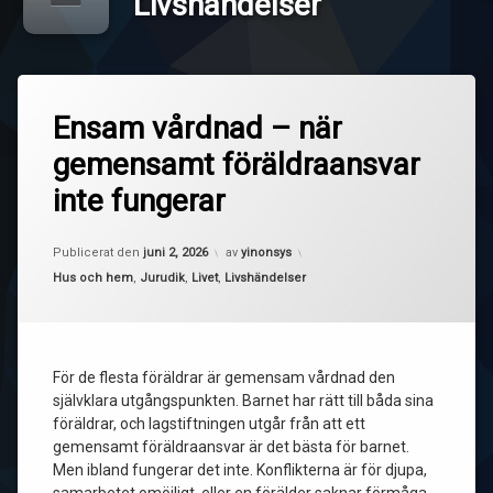
Livshändelser
Ensam vårdnad – när
gemensamt föräldraansvar
inte fungerar
Uppdaterad den
juni 9, 2026
Publicerat den
juni 2, 2026
av
yinonsys
Kategorier:
Hus och hem
,
Jurudik
,
Livet
,
Livshändelser
För de flesta föräldrar är gemensam vårdnad den
självklara utgångspunkten. Barnet har rätt till båda sina
föräldrar, och lagstiftningen utgår från att ett
gemensamt föräldraansvar är det bästa för barnet.
Men ibland fungerar det inte. Konflikterna är för djupa,