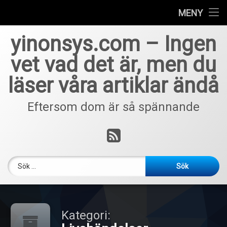
Home
MENY
Hoppa
yinonsys.com – Ingen
till
innehåll
vet vad det är, men du
läser våra artiklar ändå
Eftersom dom är så spännande
RSS
Sök efter:
Kategori: