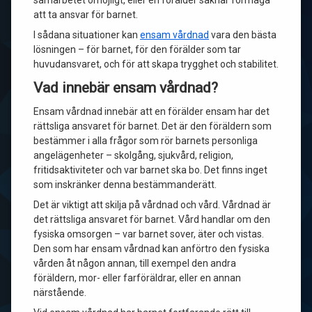
samarbetet omöjligt, eller en förälder saknar förmåga
att ta ansvar för barnet.
I sådana situationer kan
ensam vårdnad
vara den bästa
lösningen – för barnet, för den förälder som tar
huvudansvaret, och för att skapa trygghet och stabilitet.
Vad innebär ensam vårdnad?
Ensam vårdnad innebär att en förälder ensam har det
rättsliga ansvaret för barnet. Det är den föräldern som
bestämmer i alla frågor som rör barnets personliga
angelägenheter – skolgång, sjukvård, religion,
fritidsaktiviteter och var barnet ska bo. Det finns inget
som inskränker denna bestämmanderätt.
Det är viktigt att skilja på vårdnad och vård. Vårdnad är
det rättsliga ansvaret för barnet. Vård handlar om den
fysiska omsorgen – var barnet sover, äter och vistas.
Den som har ensam vårdnad kan anförtro den fysiska
vården åt någon annan, till exempel den andra
föräldern, mor- eller farföräldrar, eller en annan
närstående.