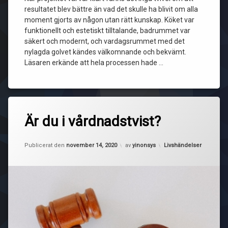
resultatet blev bättre än vad det skulle ha blivit om alla
moment gjorts av någon utan rätt kunskap. Köket var
funktionellt och estetiskt tilltalande, badrummet var
säkert och modernt, och vardagsrummet med det
nylagda golvet kändes välkomnande och bekvämt.
Läsaren erkände att hela processen hade …
Är du i vårdnadstvist?
Uppdaterad den
november 17, 2020
Kategorier:
Publicerat den
november 14, 2020
av
yinonsys
Livshändelser