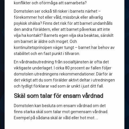
konflikter och oförmåga att samarbeta?
Domstolen ser också till risker i barnets närhet –
förekommer hot eller våld, missbruk eller allvarlig
psykisk ohälsa? Finns det risk för att barnet undanhålls
den andra föräldern, eller att barnet påverkas att inte
vilja ha kontakt? Barnets egen vilja ska beaktas, särskilt
om barnet är äldre och moget. Och
kontinuitetsprincipen väger tungt – barnet har behov av
stabilitet och en fast punkt i tillvaron.
En vårdnadsutredning från socialtjänsten är ofta det
viktigaste underlaget. I cirka 80 procent av fallen följer
domstolen utredningens rekommendationer. Därför är
det viktigt att du som förälder aktivt deltar i utredningen
och tydligt förklarar vad som är unikt i just ditt fall.
Skäl som talar för ensam vårdnad
Domstolen kan besluta om ensam vårdnad om det
finns starka skäl som talar mot gemensam vårdnad.
Exempel på sådana skäl är våld eller hot mot …