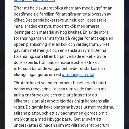
Efter att ha diskuterat olika alternativ med byggfirman
bestämde sig familjen för att göra en total översyn av
köket. Det gamla köket revs ut helt, och i dess ställe
installerades ett nytt, modernt kök med smarta
lösningar och material av hög kvalitet. En av de stora
förändringarna var att flytta på väggar för att skapa en
öppen planlösning mellan kök och vardagsrum, vilket
gav rummet mer ljus och en känsla av rymd. Denna
förändring, som till en början verkade enkel, krävde
dock expertis från både snickare och elektriker,
eftersom bärande väggar behövde förstärkas och
eldragningar göras om vid
utredningssamtal
.
Förutom köket var badrummen i huset också i stort
behov av renovering. I dessa rum valde familjen att
anlita en rörmokare och en plattsättare för att
säkerställa att allt arbete gjordes enligt konstens alla
regler. De gamla kakelplattorna byttes ut mot moderna,
stilrena plattor, och ett av badrummen gjordes om till
ett lyxigt spa med inbyggd bastu. Det är svårt att
underskatta skillnaden som ett välrenoverat badrum