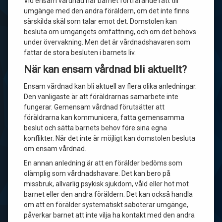
Vid ensam vårdnad har barnet fortfarande rätt till
umgänge med den andra föräldern, om det inte finns
särskilda skäl som talar emot det. Domstolen kan
besluta om umgängets omfattning, och om det behövs
under övervakning. Men det är vårdnadshavaren som
fattar de stora besluten i barnets liv.
När kan ensam vårdnad bli aktuellt?
Ensam vårdnad kan bli aktuell av flera olika anledningar.
Den vanligaste är att föräldrarnas samarbete inte
fungerar. Gemensam vårdnad förutsätter att
föräldrarna kan kommunicera, fatta gemensamma
beslut och sätta barnets behov före sina egna
konflikter. När det inte är möjligt kan domstolen besluta
om ensam vårdnad.
En annan anledning är att en förälder bedöms som
olämplig som vårdnadshavare. Det kan bero på
missbruk, allvarlig psykisk sjukdom, våld eller hot mot
barnet eller den andra föräldern. Det kan också handla
om att en förälder systematiskt saboterar umgänge,
påverkar barnet att inte vilja ha kontakt med den andra