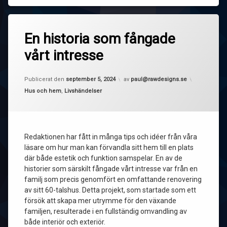
En historia som fångade
vårt intresse
Uppdaterad den
september 5, 2024
Publicerat den
september 5, 2024
av
paul@rawdesigns.se
Kategorier:
Hus och hem
,
Livshändelser
Redaktionen har fått in många tips och idéer från våra
läsare om hur man kan förvandla sitt hem till en plats
där både estetik och funktion samspelar. En av de
historier som särskilt fångade vårt intresse var från en
familj som precis genomfört en omfattande renovering
av sitt 60-talshus. Detta projekt, som startade som ett
försök att skapa mer utrymme för den växande
familjen, resulterade i en fullständig omvandling av
både interiör och exteriör.