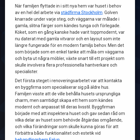
När familjen flyttade in i sitt nya hem var huset i behov
av en hel del arbete via
städfirma Stockholm
. Golven
knarrade under varje steg, och väggarna var målade i
gamla, slitna färger som kändes tunga och förlegade.
Köket, som en gång kanske hade varit toppmodernt, var
nu daterat med gamla vitvaror och en layout som inte
längre fungerade för en modern familjs behov. Men det
som började som en enkel tanke att måla om väggarna
och byta ut några möbler, växte snart till ett projekt som
skulle involvera flera professionella hantverkare och
specialister.
Det första steget i renoveringsarbetet var att kontakta
en byggfirma som specialiserar sig på äldre hus.
Familjen visste att de ville behålla husets ursprungliga
charm, men samtidigt skapa ett hem som kändes
modernt och anpassat till deras livsstil. Byggfirman
började med att inspektera huset och gav sedan råd om
vilka delar av huset som behövde åtgärdas omgående,
och vilka förändringar som skulle kunna göras för att
förbättra både funktionalitet och estetik vid
behandlingshem Falun
.