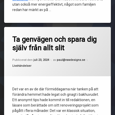
utan också mer energieffektivt, något som familjen
redan har märkt av på …
Ta genvägen och spara dig
själv från allt slit
Uppdaterad den
december 13, 2024
Publicerat den
juli 23, 2024
av
paul@rawdesigns.se
Kategorier:
Livshändelser
Det var en av de där förmiddagarna när tanken på att
förändra hemmet hade legat och gnagt i bakhuvudet.
Ett anonymt tips hade kommit in till redaktionen, en
läsare som berättade om sitt renoveringsprojekt som
pågått i flera månader. Det var en klassisk situation,