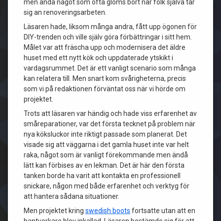
men ändå något som ofta glöms bort när folk själva tar
sig an renoveringsarbeten.
Läsaren hade, liksom många andra, fått upp ögonen för
DIY-trenden och ville själv göra förbättringar i sitt hem.
Målet var att fräscha upp och modernisera det äldre
huset med ett nytt kök och uppdaterade ytskikt i
vardagsrummet. Det är ett vanligt scenario som många
kan relatera till. Men snart kom svårigheterna, precis
som vi på redaktionen förväntat oss när vi hörde om
projektet.
Trots att läsaren var händig och hade viss erfarenhet av
småreparationer, var det första tecknet på problem när
nya köksluckor inte riktigt passade som planerat. Det
visade sig att väggarna i det gamla huset inte var helt
raka, något som är vanligt förekommande men ändå
lätt kan förbises av en lekman. Det är här den första
tanken borde ha varit att kontakta en professionell
snickare, någon med både erfarenhet och verktyg för
att hantera sådana situationer.
Men projektet kring
swedish boots
fortsatte utan att en