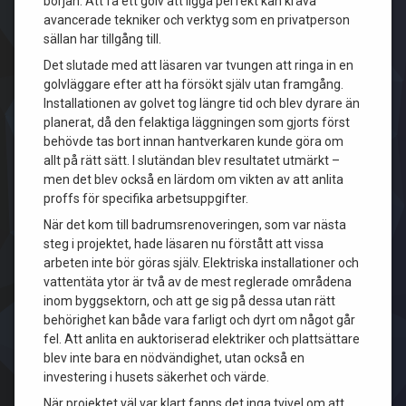
början. Att få ett golv att ligga perfekt kan kräva
avancerade tekniker och verktyg som en privatperson
sällan har tillgång till.
Det slutade med att läsaren var tvungen att ringa in en
golvläggare efter att ha försökt själv utan framgång.
Installationen av golvet tog längre tid och blev dyrare än
planerat, då den felaktiga läggningen som gjorts först
behövde tas bort innan hantverkaren kunde göra om
allt på rätt sätt. I slutändan blev resultatet utmärkt –
men det blev också en lärdom om vikten av att anlita
proffs för specifika arbetsuppgifter.
När det kom till badrumsrenoveringen, som var nästa
steg i projektet, hade läsaren nu förstått att vissa
arbeten inte bör göras själv. Elektriska installationer och
vattentäta ytor är två av de mest reglerade områdena
inom byggsektorn, och att ge sig på dessa utan rätt
behörighet kan både vara farligt och dyrt om något går
fel. Att anlita en auktoriserad elektriker och plattsättare
blev inte bara en nödvändighet, utan också en
investering i husets säkerhet och värde.
När projektet väl var klart fanns det inga tvivel om att