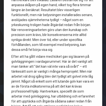
hantverkare blev inkallad. Läsaren bestämde sig för att
anpassa skåpen på egen hand, vilket tog flera timmar
längre än beräknat. Resultatet blev visserligen
funktionellt, men när belysningen installerades senare,
avslöjades ojämnheterna tydligt – något som en
yrkeskunnig troligen hade åtgärdat redan från början.
När renoveringsarbeten görs utan den kunskap och
precision som krävs, blir konsekvenserna inte alltid
synliga direkt. Men över tid, eller under specifika
förhållanden, som till exempel med belysning, kan
dessa små fel börja visa sig.
Efter att ha gått vidare med köket gav sig läsaren på
golvläggningen i vardagsrummet. Här är det vanligt att
man tänker att ”det kan väl inte vara så svårt” – ett
tänkesätt som är vanligt i många hemprojekt. Men när
arbetet väl drog igång blev det tydligt att golvet inte låg
jämnt. Något så enkelt som ett lutande golv kan vara en
av de första indikatorerna på att det kan krävas
professionell hjälp. Hantverkare, speciellt de som
arbetar med golvläggning, har utbildning och erfarenhet
för att upptäcka och åtgärda sådana saker redan från