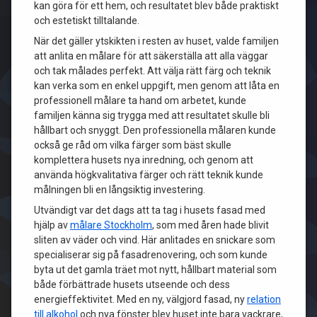
kan göra för ett hem, och resultatet blev både praktiskt
och estetiskt tilltalande.
När det gäller ytskikten i resten av huset, valde familjen
att anlita en målare för att säkerställa att alla väggar
och tak målades perfekt. Att välja rätt färg och teknik
kan verka som en enkel uppgift, men genom att låta en
professionell målare ta hand om arbetet, kunde
familjen känna sig trygga med att resultatet skulle bli
hållbart och snyggt. Den professionella målaren kunde
också ge råd om vilka färger som bäst skulle
komplettera husets nya inredning, och genom att
använda högkvalitativa färger och rätt teknik kunde
målningen bli en långsiktig investering.
Utvändigt var det dags att ta tag i husets fasad med
hjälp av
målare Stockholm
, som med åren hade blivit
sliten av väder och vind. Här anlitades en snickare som
specialiserar sig på fasadrenovering, och som kunde
byta ut det gamla träet mot nytt, hållbart material som
både förbättrade husets utseende och dess
energieffektivitet. Med en ny, välgjord fasad, ny
relation
till alkohol
och nya fönster blev huset inte bara vackrare,