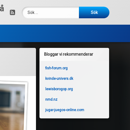
då
Sök efter:
RSS
Bloggar vi rekommenderar
fish-forum.org
kvinde-univers.dk
lewisborogop.org
nmd.nz
jugar-juegos-online.com