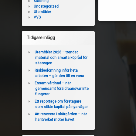
Städning
Uncategorized
Utemöbler
VVS
Tidigare inlägg
Utemöbler 2026 – trender,
material och smarta köpråd för
säsongen
Riskbedömning inför heta
arbeten – gör den till en vana
Ensam vårdnad – när
gemensamt föräldraansvar inte
fungerar
Ett reportage om företagare
som sökte kapital på nya vägar
Att renovera i skärgården – när
hantverket möter havet