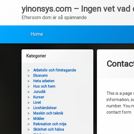
yinonsys.com – Ingen vet vad d
Eftersom dom är så spännande
Home
Hoppa
till
Kategorier
innehåll
Contac
Arbetsliv och företagande
Ekonomi
Heta arbeten
Hus och hem
Jurudik
This is a page
Kurser
information, 
Livet
number. You mi
Livshändelser
contact form.
Maskin och teknik
Möbler
Rekreation och nöje
Skönhet och hälsa