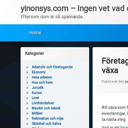
yinonsys.com – Ingen vet vad d
Eftersom dom är så spännande
Home
Hoppa
till
Kategorier
innehåll
Företag
Arbetsliv och företagande
växa
Ekonomi
Heta arbeten
Publicerat den
ju
Hus och hem
Jurudik
Kurser
Livet
Livshändelser
Att växa som fö
Maskin och teknik
investeringar, 
Möbler
Rekreation och nöje
ta nästa steg.
Skönhet och hälsa
Vad är ett
före