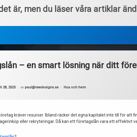
et är, men du läser våra artiklar än
slån – en smart lösning när ditt föret
Kategorier:
li 28, 2025
av
paul@rawdesigns.se
Hus och hem
retag kräver resurser. Ibland räcker det egna kapitalet inte till för att f
lagerinköp eller rekryteringar. Då kan ett företagslån vara ett effektivt v
tagslån
?