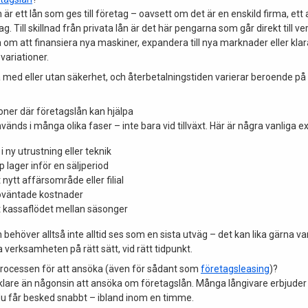
 är ett lån som ges till företag – oavsett om det är en enskild firma, ett 
g. Till skillnad från privata lån är det här pengarna som går direkt till 
 om att finansiera nya maskiner, expandera till nya marknader eller klara
ariationer.
 med eller utan säkerhet, och återbetalningstiden varierar beroende på
ioner där företagslån kan hjälpa
vänds i många olika faser – inte bara vid tillväxt. Här är några vanliga 
i ny utrustning eller teknik
 lager inför en säljperiod
 nytt affärsområde eller filial
oväntade kostnader
 kassaflödet mellan säsonger
 behöver alltså inte alltid ses som en sista utväg – det kan lika gärna va
a verksamheten på rätt sätt, vid rätt tidpunkt.
processen för att ansöka (även för sådant som
företagsleasing
)?
nklare än någonsin att ansöka om företagslån. Många långivare erbjuder 
du får besked snabbt – ibland inom en timme.