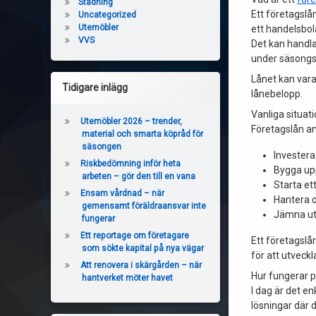
Städning
Ett företagslån
Uncategorized
Utemöbler
ett handelsbola
VVS
Det kan handla
under säsongsv
Lånet kan vara
Tidigare inlägg
lånebelopp.
Vanliga situat
Utemöbler 2026 – trender,
Företagslån an
material och smarta köpråd för
säsongen
Investera 
Riskbedömning inför heta
Bygga upp
arbeten – gör den till en vana
Starta ett
Ensam vårdnad – när
Hantera 
gemensamt föräldraansvar inte
Jämna ut
fungerar
Ett reportage om företagare
Ett företagslån
som sökte kapital på nya vägar
för att utveckl
Att renovera i skärgården – när
Hur fungerar 
hantverket möter havet
I dag är det e
lösningar där 