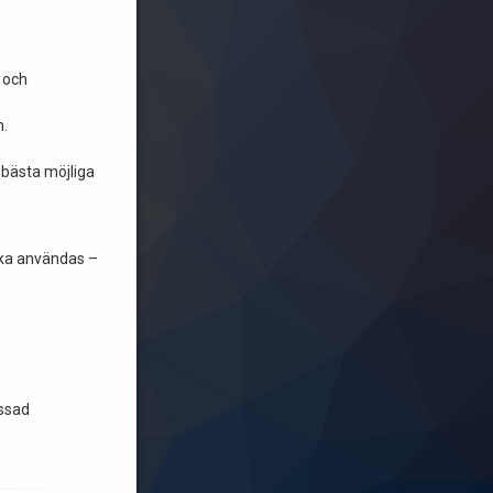
 och
n.
a bästa möjliga
 ska användas –
essad