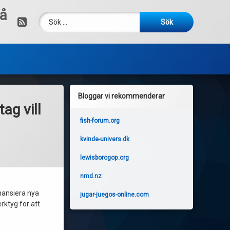
då
Sök efter:
RSS
Bloggar vi rekommenderar
ag vill
fish-forum.org
kvinde-univers.dk
lewisborogop.org
nmd.nz
inansiera nya
jugar-juegos-online.com
erktyg för att