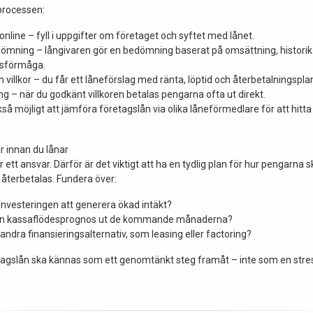
 processen:
nline – fyll i uppgifter om företaget och syftet med lånet.
ömning – långivaren gör en bedömning baserat på omsättning, historik
gsförmåga.
h villkor – du får ett låneförslag med ränta, löptid och återbetalningspla
ng – när du godkänt villkoren betalas pengarna ofta ut direkt.
kså möjligt att jämföra företagslån via olika låneförmedlare för att hitt
r innan du lånar
r ett ansvar. Därför är det viktigt att ha en tydlig plan för hur pengarna
 återbetalas. Fundera över:
vesteringen att generera ökad intäkt?
din kassaflödesprognos ut de kommande månaderna?
 andra finansieringsalternativ, som leasing eller factoring?
etagslån ska kännas som ett genomtänkt steg framåt – inte som en str