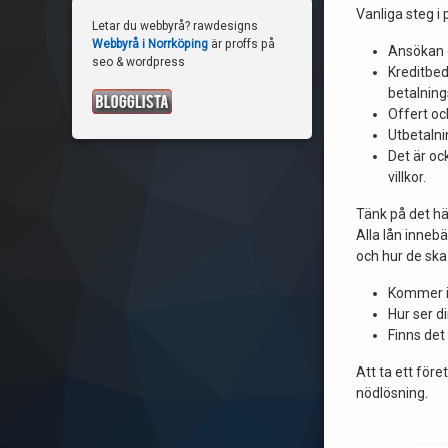
Vanliga steg i
Letar du webbyrå? rawdesigns
Webbyrå i Norrköping
är proffs på
Ansökan o
seo & wordpress
Kreditbed
betalnin
Offert oc
Utbetalni
Det är oc
villkor.
Tänk på det hä
Alla lån innebä
och hur de ska
Kommer in
Hur ser 
Finns det
Att ta ett för
nödlösning.