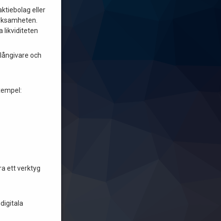
aktiebolag eller
verksamheten.
 likviditeten
 långivare och
exempel:
ra ett verktyg
digitala