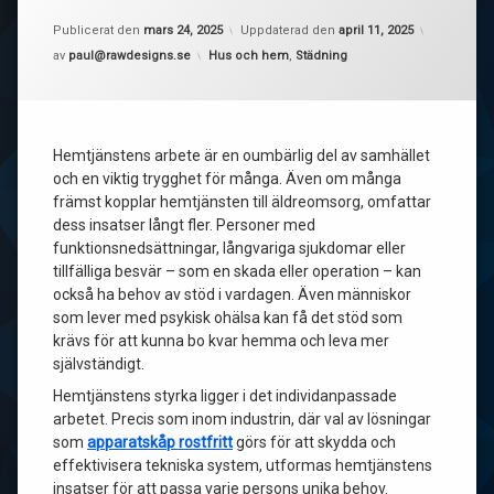
Publicerat den
mars 24, 2025
Uppdaterad den
april 11, 2025
Kategorier:
av
paul@rawdesigns.se
Hus och hem
,
Städning
Hemtjänstens arbete är en oumbärlig del av samhället
och en viktig trygghet för många. Även om många
främst kopplar hemtjänsten till äldreomsorg, omfattar
dess insatser långt fler. Personer med
funktionsnedsättningar, långvariga sjukdomar eller
tillfälliga besvär – som en skada eller operation – kan
också ha behov av stöd i vardagen. Även människor
som lever med psykisk ohälsa kan få det stöd som
krävs för att kunna bo kvar hemma och leva mer
självständigt.
Hemtjänstens styrka ligger i det individanpassade
arbetet. Precis som inom industrin, där val av lösningar
som
apparatskåp rostfritt
görs för att skydda och
effektivisera tekniska system, utformas hemtjänstens
insatser för att passa varje persons unika behov.