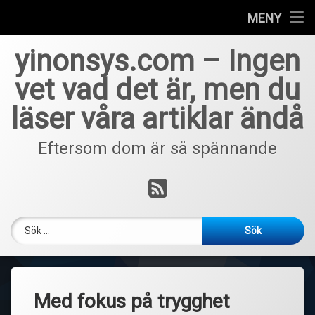
Home
MENY
Hoppa
yinonsys.com – Ingen
till
innehåll
vet vad det är, men du
läser våra artiklar ändå
Eftersom dom är så spännande
RSS
Sök efter:
Med fokus på trygghet