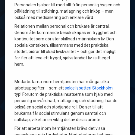
Personalen hjälper till med allt från personlig hygien och
påklädning till städning, matlagning och inköp – men
också med medicinering och enklare vård.
Relationen mellan personal och brukare är central.
Genom återkommande besök skapas en trygghet och
kontinuitet som gör stor skillnad i människors liv. Den
sociala kontakten, tillsammans med det praktiska
stödet, bidrar till ökad livskvalitet – och gör det möjligt
för fler att leva ett tryggt, självständigt liv i sitt eget
hem.
Medarbetarna inom hemtjänsten har många olika
arbetsuppgifter – som ett
solcellsbatteri Stockholm
,
typ! Förutom de praktiska insatserna som hjälp med
personlig omvårdnad, matlagning och städning, har de
också en social och stödjande roll. De ser till att
brukarna får social stimulans genom samtal och
sällskap, vilket är en viktig del av deras arbete.
För att arbeta inom hemtjänsten krävs det vissa
egenskaper och färdigheter. Medarbetarna behöver